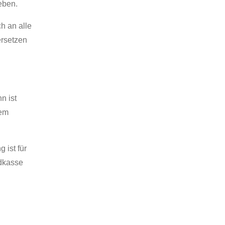
eben.
h an alle
ersetzen
n ist
nem
g ist für
ndkasse