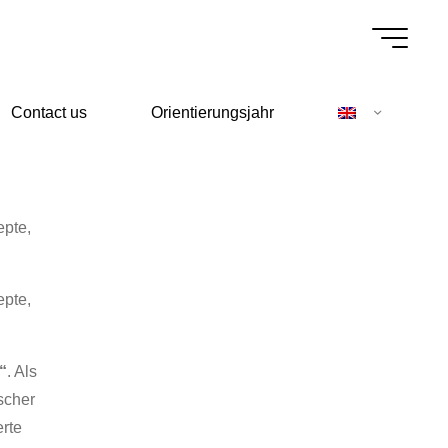
Contact us
Orientierungsjahr
epte,
epte,
“
. Als
scher
erte