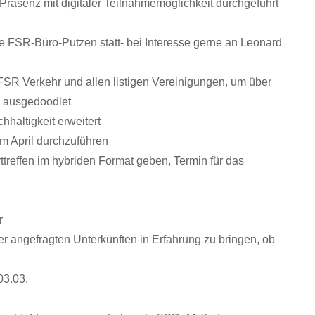
räsenz mit digitaler Teilnahmemöglichkeit durchgeführt
e FSR-Büro-Putzen statt- bei Interesse gerne an Leonard
FSR Verkehr und allen listigen Vereinigungen, um über
e ausgedoodlet
altigkeit erweitert
im April durchzuführen
treffen im hybriden Format geben, Termin für das
r
er angefragten Unterkünften in Erfahrung zu bringen, ob
03.03.