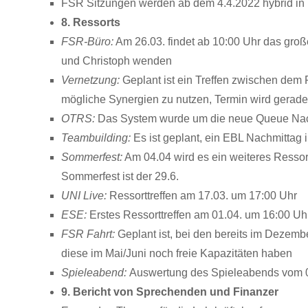
FSR Sitzungen werden ab dem 4.4.2022 hybrid in P
8. Ressorts
FSR-Büro:
Am 26.03. findet ab 10:00 Uhr das groß
und Christoph wenden
Vernetzung:
Geplant ist ein Treffen zwischen dem 
mögliche Synergien zu nutzen, Termin wird gerad
OTRS:
Das System wurde um die neue Queue Nachh
Teambuilding:
Es ist geplant, ein EBL Nachmittag 
Sommerfest:
Am 04.04 wird es ein weiteres Ressort
Sommerfest ist der 29.6.
UNI Live:
Ressorttreffen am 17.03. um 17:00 Uhr
ESE:
Erstes Ressorttreffen am 01.04. um 16:00 Uh
FSR Fahrt:
Geplant ist, bei den bereits im Dezemb
diese im Mai/Juni noch freie Kapazitäten haben
Spieleabend:
Auswertung des Spieleabends vom 
9. Bericht von Sprechenden und Finanzer