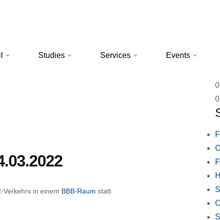
l
Studies
Services
Events
0
0
F
O
4.03.2022
H
S
R-Verkehrs in einem
BBB-Raum
statt.
O
S