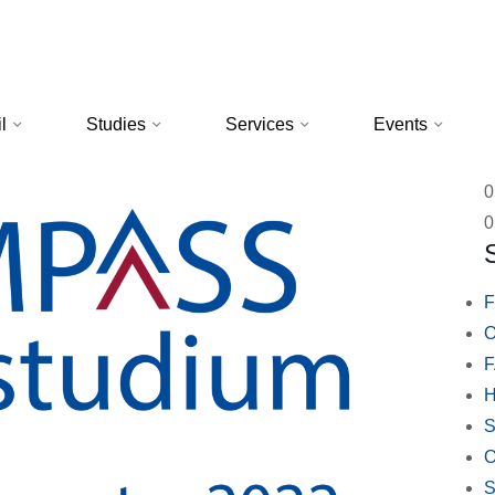
l
Studies
Services
Events
0
0
F
O
H
S
O
S