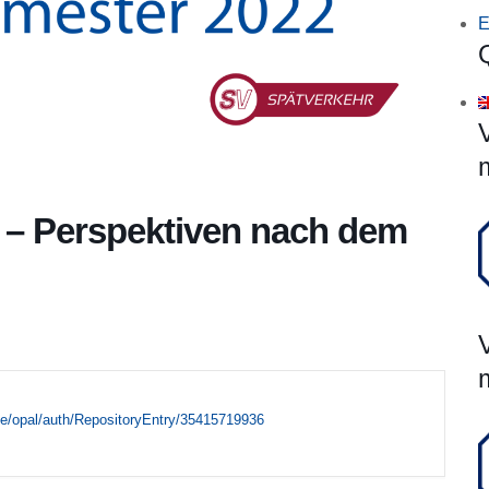
E
– Perspektiven nach dem
.de/opal/auth/RepositoryEntry/35415719936