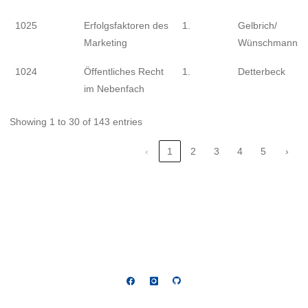
1025
Erfolgsfaktoren des
1.
Gelbrich/
Marketing
Wünschmann/ M
1024
Öffentliches Recht
1.
Detterbeck
im Nebenfach
Showing 1 to 30 of 143 entries
‹
1
2
3
4
5
›