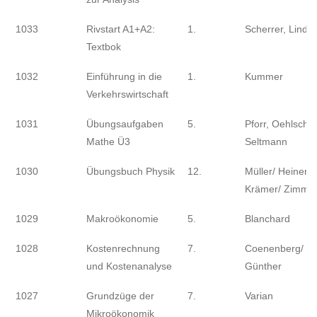
1033
Rivstart A1+A2:
1.
Scherrer, Lind
Textbok
1032
Einführung in die
1.
Kummer
Verkehrswirtschaft
1031
Übungsaufgaben
5.
Pforr, Oehlschla
Mathe Ü3
Seltmann
1030
Übungsbuch Physik
12.
Müller/ Heinem
Krämer/ Zimme
1029
Makroökonomie
5.
Blanchard
1028
Kostenrechnung
7.
Coenenberg/ Fi
und Kostenanalyse
Günther
1027
Grundzüge der
7.
Varian
Mikroökonomik