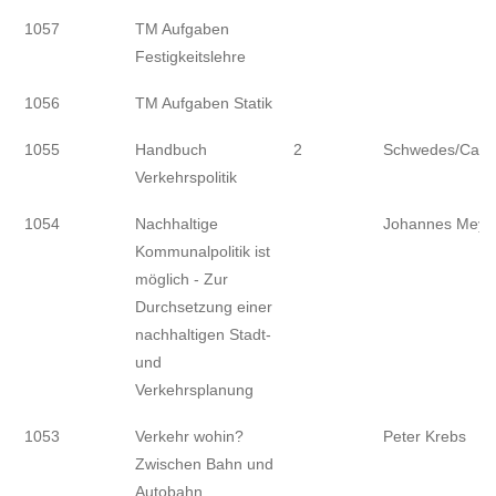
Angebots-
Titel
Auflage
Autor/ Hrsg.
1057
TM Aufgaben
Nummer
Festigkeitslehre
1056
TM Aufgaben Statik
1055
Handbuch
2
Schwedes/Canzl
Verkehrspolitik
1054
Nachhaltige
Johannes Meye
Kommunalpolitik ist
möglich - Zur
Durchsetzung einer
nachhaltigen Stadt-
und
Verkehrsplanung
1053
Verkehr wohin?
Peter Krebs
Zwischen Bahn und
Autobahn