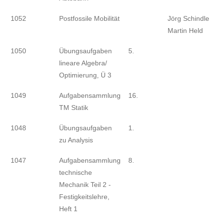
1052
Postfossile Mobilität
Jörg Schindler/
Martin Held
1050
Übungsaufgaben
5.
lineare Algebra/
Optimierung, Ü 3
1049
Aufgabensammlung
16.
TM Statik
1048
Übungsaufgaben
1.
zu Analysis
1047
Aufgabensammlung
8.
technische
Mechanik Teil 2 -
Festigkeitslehre,
Heft 1