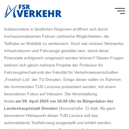
Skip
to
FSR
content
Verkehr
Insbesondere in ländlichen Regionen eröffnen sich durch
hochautomatisiertes Fahren zahlreiche Möglichkeiten, die
Teilhabe an Mobilität zu verbessern. Doch wie müssen Netzwerke,
Infrastrukturen und Fahrzeuge gestaltet sein, damit diese
Potenziale erfolgreich umgesetzt werden können? Diesen Fragen
widmen sich gleich mehrere Projekte der Professur für
Fahrzeugmechatronik der Fakultät für Verkehrswissenschaften
„Friedrich List“ der TU Dresden. Einige dieser sollen im Rahmen
der kommenden TUD Lectures präsentiert werden, mit einem
besonderen Fokus auf Inklusion. Die Veranstaltung
findet
am
09
.
April
2024 um 18:00 Uhr im
Bürgerlabor der
Landeshauptstadt Dresden
(Kreuzstraße. 2) statt. Als ganz
besonderer Höhepunkt dieser TUD Lecture soll das
automatisierte Testfahrzeug ausgestellt und erklärt werden,