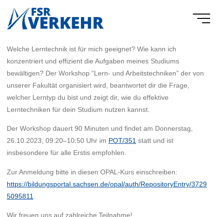
Skip
to
FSR
content
Verkehr
Welche Lerntechnik ist für mich geeignet? Wie kann ich
konzentriert und effizient die Aufgaben meines Studiums
bewältigen? Der Workshop “Lern- und Arbeitstechniken” der von
unserer Fakultät organisiert wird, beantwortet dir die Frage,
welcher Lerntyp du bist und zeigt dir, wie du effektive
Lerntechniken für dein Studium nutzen kannst.
Der Workshop dauert 90 Minuten und findet am Donnerstag,
26.10.2023, 09:20–10:50 Uhr im
POT/351
statt und ist
insbesondere für alle Erstis empfohlen.
Zur Anmeldung bitte in diesen OPAL-Kurs einschreiben:
https://bildungsportal.sachsen.de/opal/auth/RepositoryEntry/3729
5095811
.
Wir freuen uns auf zahlreiche Teilnahme!