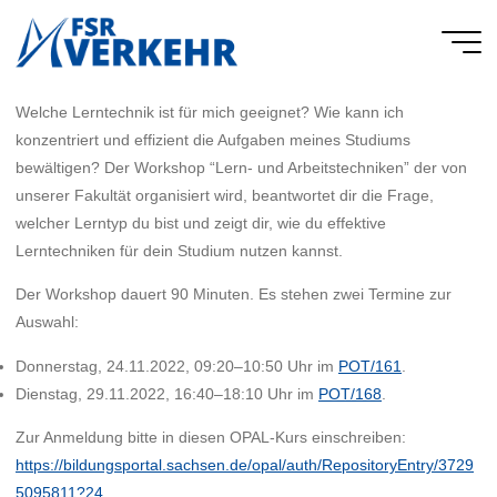
Skip
to
FSR
content
Verkehr
Welche Lerntechnik ist für mich geeignet? Wie kann ich
konzentriert und effizient die Aufgaben meines Studiums
bewältigen? Der Workshop “Lern- und Arbeitstechniken” der von
unserer Fakultät organisiert wird, beantwortet dir die Frage,
welcher Lerntyp du bist und zeigt dir, wie du effektive
Lerntechniken für dein Studium nutzen kannst.
Der Workshop dauert 90 Minuten. Es stehen zwei Termine zur
Auswahl:
Donnerstag, 24.11.2022, 09:20–10:50 Uhr im
POT/161
.
Dienstag, 29.11.2022, 16:40–18:10 Uhr im
POT/168
.
Zur Anmeldung bitte in diesen OPAL-Kurs einschreiben:
https://bildungsportal.sachsen.de/opal/auth/RepositoryEntry/3729
5095811?24
.