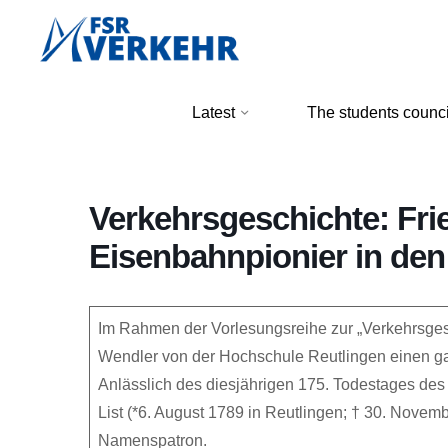
Skip
to
content
FSR
Latest
The students counci
Verkehr
Verkehrsgeschichte: Frie
Eisenbahnpionier in de
Im Rahmen der Vorlesungsreihe zur „Verkehrsgesc
Wendler von der Hochschule Reutlingen einen g
Anlässlich des diesjährigen 175. Todestages de
List (*6. August 1789 in Reutlingen; † 30. Novembe
Namenspatron.