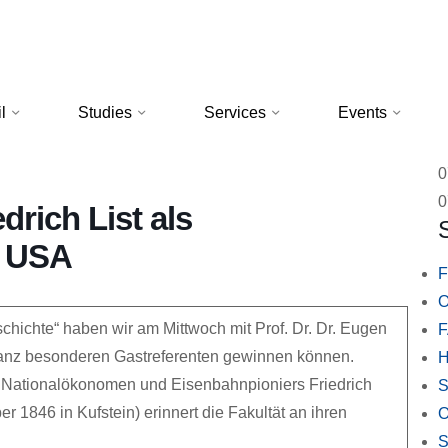
l
Studies
Services
Events
0
0
drich List als
n USA
F
O
hichte“ haben wir am Mittwoch mit Prof. Dr. Dr. Eugen
anz besonderen Gastreferenten gewinnen können.
H
s Nationalökonomen und Eisenbahnpioniers Friedrich
S
r 1846 in Kufstein) erinnert die Fakultät an ihren
O
S